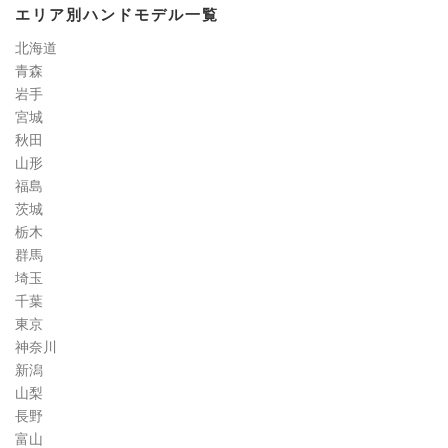
エリア別ハンドモデル一覧
定
道
北海道
コ
青森
ラ
岩手
ム
宮城
秋田
山形
福島
茨城
栃木
群馬
埼玉
千葉
東京
神奈川
新潟
山梨
長野
富山