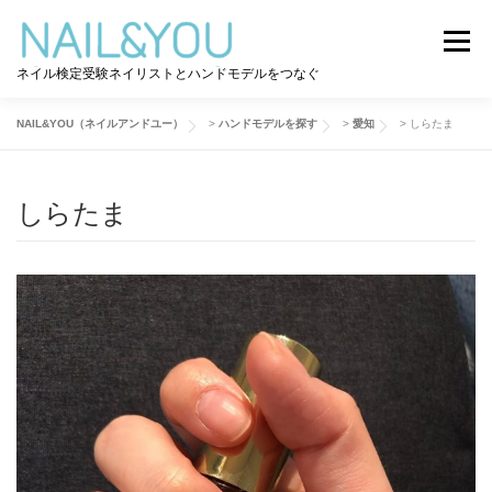
コ
ン
メニュー
テ
ネイル検定受験ネイリストとハンドモデルをつなぐ
ン
ツ
へ
NAIL&YOU（ネイルアンドユー）
>
ハンドモデルを探す
>
愛知
>
しらたま
ログイン
ユーザー登録
NAIL&YOU使い方
ス
キ
ッ
しらたま
プ
ハンドモデルを探す
ネイル検定道コラム
お問い合わせ