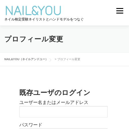
コ
ン
メニュー
テ
ネイル検定受験ネイリストとハンドモデルをつなぐ
ン
ツ
へ
ログイン
ユーザー登録
NAIL&YOU使い方
ス
プロフィール変更
キ
ッ
プ
ハンドモデルを探す
ネイル検定道コラム
NAIL&YOU（ネイルアンドユー）
>
プロフィール変更
お問い合わせ
既存ユーザのログイン
ユーザー名またはメールアドレス
パスワード