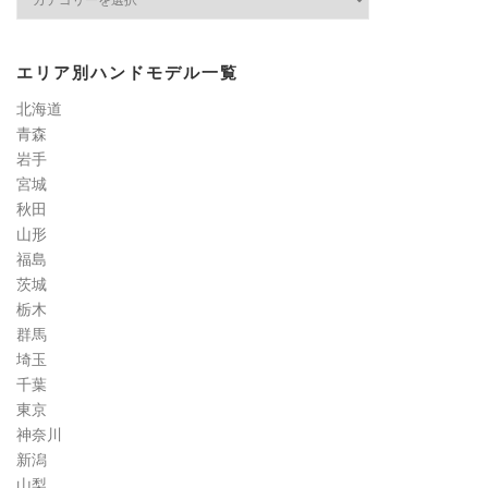
イ
ル
検
エリア別ハンドモデル一覧
定
道
北海道
コ
青森
ラ
岩手
ム
宮城
秋田
山形
福島
茨城
栃木
群馬
埼玉
千葉
東京
神奈川
新潟
山梨