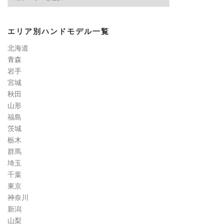
イ
ル
検
エリア別ハンドモデル一覧
定
道
北海道
コ
青森
ラ
岩手
ム
宮城
秋田
山形
福島
茨城
栃木
群馬
埼玉
千葉
東京
神奈川
新潟
山梨