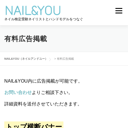
コ
ン
メニュー
テ
ネイル検定受験ネイリストとハンドモデルをつなぐ
ン
ツ
へ
ログイン
ユーザー登録
NAIL&YOU使い方
ス
有料広告掲載
キ
ッ
プ
ハンドモデルを探す
ネイル検定道コラム
NAIL&YOU（ネイルアンドユー）
>
有料広告掲載
お問い合わせ
NAIL&YOU内に広告掲載が可能です。
お問い合わせ
よりご相談下さい。
詳細資料を送付させていただきます。
トップ横断バナー