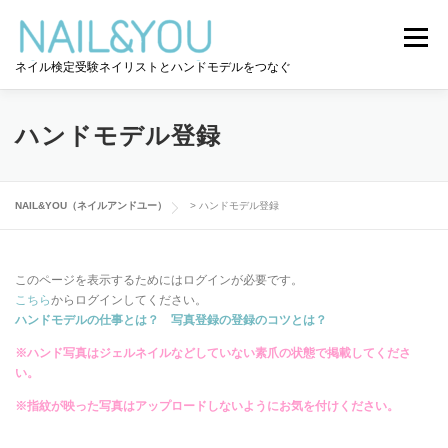
コ
ン
メニュー
テ
ネイル検定受験ネイリストとハンドモデルをつなぐ
ン
ツ
へ
ログイン
ユーザー登録
NAIL&YOU使い方
ス
ハンドモデル登録
キ
ッ
プ
ハンドモデルを探す
ネイル検定道コラム
NAIL&YOU（ネイルアンドユー）
>
ハンドモデル登録
お問い合わせ
このページを表示するためにはログインが必要です。
こちら
からログインしてください。
ハンドモデルの仕事とは？ 写真登録の登録のコツとは？
※ハンド写真はジェルネイルなどしていない素爪の状態で掲載してくださ
い。
※指紋が映った写真はアップロードしないようにお気を付けください。