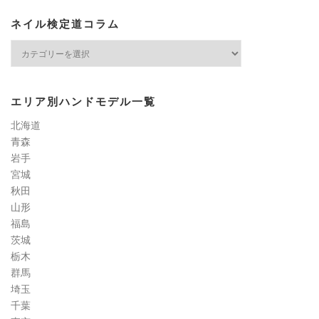
ネイル検定道コラム
ネ
イ
ル
検
エリア別ハンドモデル一覧
定
道
北海道
コ
青森
ラ
岩手
ム
宮城
秋田
山形
福島
茨城
栃木
群馬
埼玉
千葉