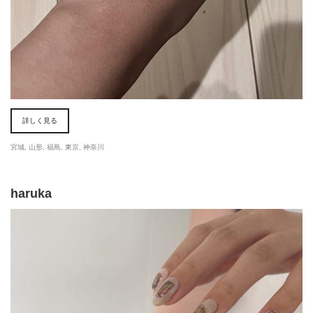
詳しく見る
宮城
,
山形
,
福島
,
東京
,
神奈川
haruka