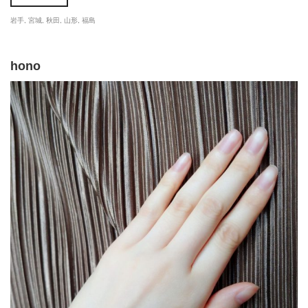
岩手
,
宮城
,
秋田
,
山形
,
福島
hono