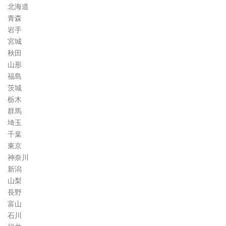
道
北海道
コ
青森
ラ
岩手
ム
宮城
秋田
山形
福島
茨城
栃木
群馬
埼玉
千葉
東京
神奈川
新潟
山梨
長野
富山
石川