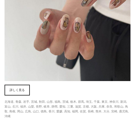
詳しく見る
北海道
,
青森
,
岩手
,
宮城
,
秋田
,
山形
,
福島
,
茨城
,
栃木
,
群馬
,
埼玉
,
千葉
,
東京
,
神奈川
,
新潟
,
富山
,
石川
,
福井
,
山梨
,
長野
,
岐阜
,
静岡
,
愛知
,
三重
,
滋賀
,
京都
,
大阪
,
兵庫
,
奈良
,
和歌山
,
鳥
取
,
島根
,
岡山
,
広島
,
山口
,
徳島
,
香川
,
愛媛
,
高知
,
福岡
,
佐賀
,
長崎
,
熊本
,
大分
,
宮崎
,
鹿児島
,
沖縄