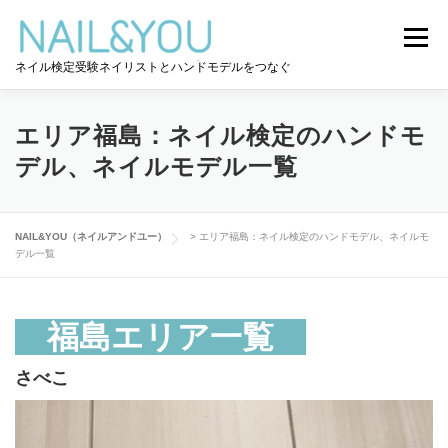
コ
ン
メニュー
テ
ネイル検定受験ネイリストとハンドモデルをつなぐ
ン
ツ
へ
ログイン
ユーザー登録
NAIL&YOU使い方
ス
エリア福島：ネイル検定のハンドモ
キ
デル、ネイルモデル一覧
ッ
プ
ハンドモデルを探す
ネイル検定道コラム
NAIL&YOU（ネイルアンドユー）
>
エリア福島：ネイル検定のハンドモデル、ネイルモ
デル一覧
お問い合わせ
福島エリア一覧
さべこ