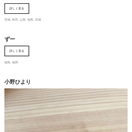
詳しく見る
宮城
,
秋田
,
山形
,
福島
,
茨城
ずー
詳しく見る
福島
,
福岡
小野ひより