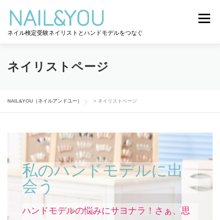
メニュー
ネイル検定受験ネイリストとハンドモデルをつなぐ
ログイン
ユーザー登録
NAIL&YOU使い方
ネイリストページ
ハンドモデルを探す
ネイル検定道コラム
NAIL&YOU（ネイルアンドユー）
>
ネイリストページ
お問い合わせ
私のハンドモデルに出
会う
ハンドモデルの悩みにサヨナラ！さぁ、思