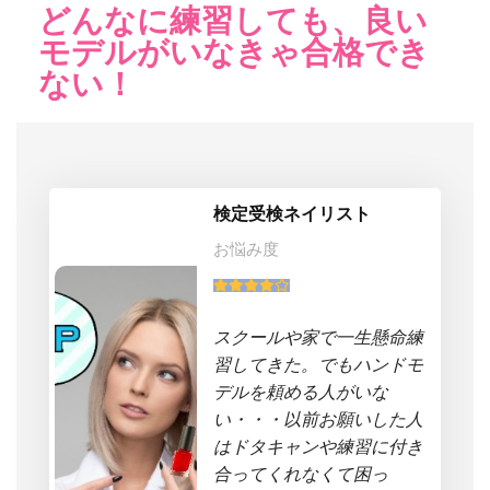
どんなに練習しても、良い
モデルがいなきゃ合格でき
ない！
検定受検ネイリスト
お悩み度
スクールや家で一生懸命練
習してきた。でもハンドモ
デルを頼める人がいな
い・・・以前お願いした人
はドタキャンや練習に付き
合ってくれなくて困っ