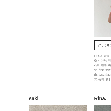
詳しく見
北海道
,
青森
,
栃木
,
群馬
,
埼
石川
,
福井
,
山
賀
,
京都
,
大阪
山
,
広島
,
山口
賀
,
長崎
,
熊本
saki
Rina.