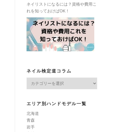
ネイリストになるには？資格や費用こ
れを知っておけばOK！
ネイル検定道コラム
ネ
イ
ル
検
エリア別ハンドモデル一覧
定
北海道
道
青森
コ
岩手
ラ