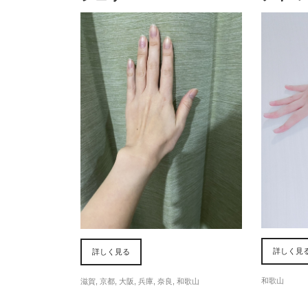
詳しく見
詳しく見る
和歌山
滋賀
,
京都
,
大阪
,
兵庫
,
奈良
,
和歌山