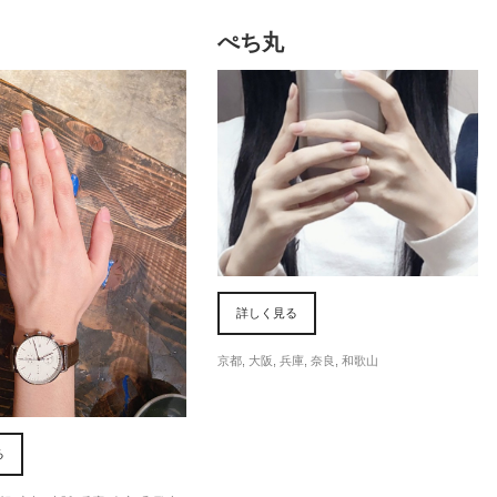
ぺち丸
詳しく見る
京都
,
大阪
,
兵庫
,
奈良
,
和歌山
る