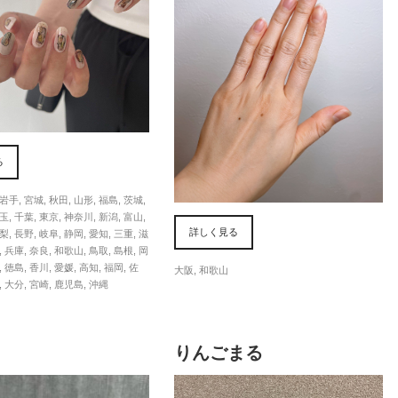
る
岩手
,
宮城
,
秋田
,
山形
,
福島
,
茨城
,
玉
,
千葉
,
東京
,
神奈川
,
新潟
,
富山
,
詳しく見る
梨
,
長野
,
岐阜
,
静岡
,
愛知
,
三重
,
滋
,
兵庫
,
奈良
,
和歌山
,
鳥取
,
島根
,
岡
,
徳島
,
香川
,
愛媛
,
高知
,
福岡
,
佐
大阪
,
和歌山
,
大分
,
宮崎
,
鹿児島
,
沖縄
りんごまる