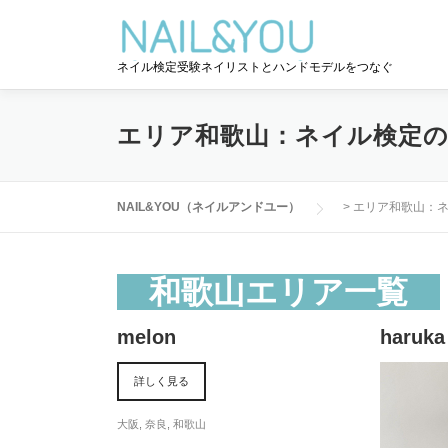
コ
ン
テ
ネイル検定受験ネイリストとハンドモデルをつなぐ
ン
ツ
へ
エリア和歌山：ネイル検定
ス
キ
ッ
NAIL&YOU（ネイルアンドユー）
>
エリア和歌山：
プ
和歌山エリア一覧
melon
haruka
詳しく見る
大阪
,
奈良
,
和歌山