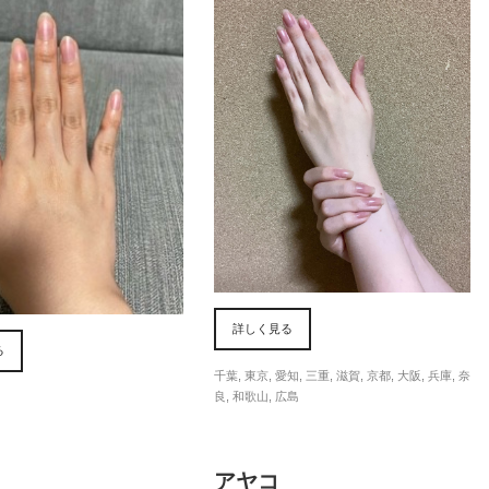
詳しく見る
る
千葉
,
東京
,
愛知
,
三重
,
滋賀
,
京都
,
大阪
,
兵庫
,
奈
良
,
和歌山
,
広島
アヤコ