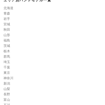
エリア別ハンドモデル一覧
定
道
北海道
コ
青森
ラ
岩手
ム
宮城
秋田
山形
福島
茨城
栃木
群馬
埼玉
千葉
東京
神奈川
新潟
山梨
長野
富山