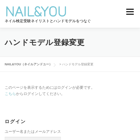
コ
ン
メニュー
テ
ネイル検定受験ネイリストとハンドモデルをつなぐ
ン
ツ
へ
ログイン
ユーザー登録
NAIL&YOU使い方
ス
ハンドモデル登録変更
キ
ッ
プ
ハンドモデルを探す
ネイル検定道コラム
NAIL&YOU（ネイルアンドユー）
>
ハンドモデル登録変更
お問い合わせ
このページを表示するためにはログインが必要です。
こちら
からログインしてください。
ログイン
ユーザー名またはメールアドレス