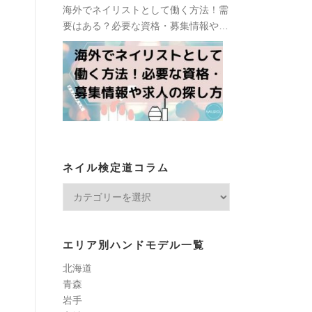
海外でネイリストとして働く方法！需
要はある？必要な資格・募集情報や求
人の探し方
ネイル検定道コラム
ネ
イ
ル
検
エリア別ハンドモデル一覧
定
北海道
道
青森
コ
岩手
ラ