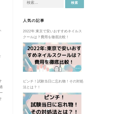
索:
人気の記事
い
2022年:東京で安いおすすめネイルス
クールは？費用を徹底比較！
を
サ
ピンチ！試験当日に忘れ物！その対処
過
法とは？！
ー
せ