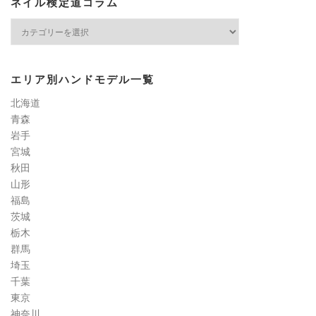
ネイル検定道コラム
ネ
イ
ル
検
エリア別ハンドモデル一覧
定
道
北海道
コ
青森
ラ
岩手
ム
宮城
秋田
山形
福島
茨城
栃木
群馬
埼玉
千葉
東京
神奈川