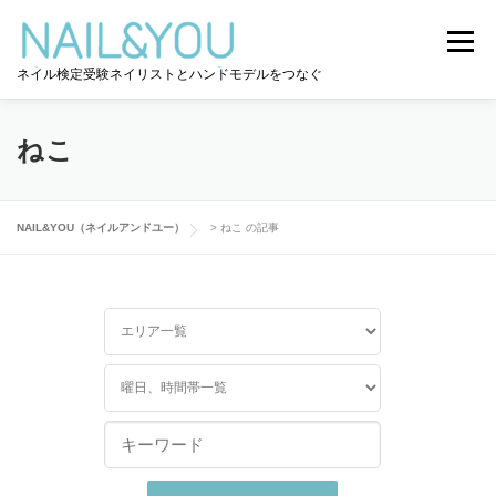
コ
ン
メニュー
テ
ネイル検定受験ネイリストとハンドモデルをつなぐ
ン
ツ
へ
ログイン
ユーザー登録
NAIL&YOU使い方
ス
ねこ
キ
ッ
プ
ハンドモデルを探す
ネイル検定道コラム
NAIL&YOU（ネイルアンドユー）
>
ねこ の記事
お問い合わせ