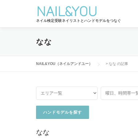
コ
ン
テ
ネイル検定受験ネイリストとハンドモデルをつなぐ
ン
ツ
へ
なな
ス
キ
ッ
NAIL&YOU（ネイルアンドユー）
>
なな の記事
プ
なな