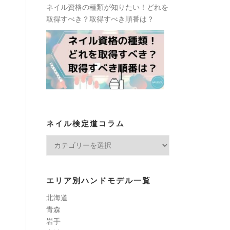
ネイル資格の種類が知りたい！どれを
取得すべき？取得すべき順番は？
ネイル検定道コラム
ネ
イ
ル
検
エリア別ハンドモデル一覧
定
北海道
道
青森
コ
岩手
ラ