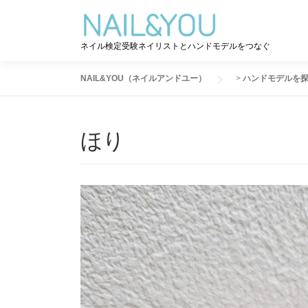
コ
ン
テ
ネイル検定受験ネイリストとハンドモデルをつなぐ
ン
ツ
NAIL&YOU（ネイルアンドユー）
>
ハンドモデルを
へ
ス
キ
ほり
ッ
プ