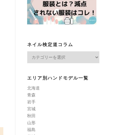
ネイル検定道コラム
ネ
イ
ル
検
エリア別ハンドモデル一覧
定
北海道
道
青森
コ
岩手
ラ
宮城
ム
秋田
山形
福島