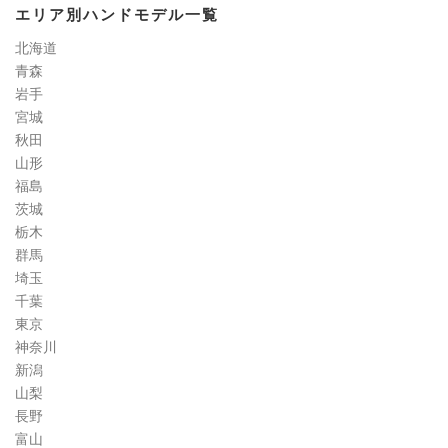
エリア別ハンドモデル一覧
定
道
北海道
コ
青森
ラ
岩手
ム
宮城
秋田
山形
福島
茨城
栃木
群馬
埼玉
千葉
東京
神奈川
新潟
山梨
長野
富山