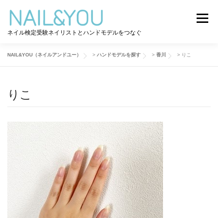
コ
ン
メニュー
テ
ネイル検定受験ネイリストとハンドモデルをつなぐ
ン
ツ
へ
NAIL&YOU（ネイルアンドユー）
>
ハンドモデルを探す
>
香川
>
りこ
ログイン
ユーザー登録
NAIL&YOU使い方
ス
キ
ッ
りこ
プ
ハンドモデルを探す
ネイル検定道コラム
お問い合わせ