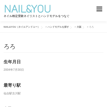
コ
ン
メニュー
テ
ネイル検定受験ネイリストとハンドモデルをつなぐ
ン
ツ
へ
NAIL&YOU（ネイルアンドユー）
>
ハンドモデルを探す
>
大阪
>
ろろ
ログイン
ユーザー登録
NAIL&YOU使い方
ス
キ
ッ
ろろ
プ
ハンドモデルを探す
ネイル検定道コラム
生年月日
お問い合わせ
2004年7月30日
最寄り駅
仙台駅古川駅