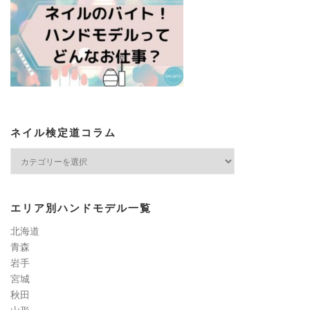
ネイル検定道コラム
ネ
イ
ル
検
エリア別ハンドモデル一覧
定
道
北海道
コ
青森
ラ
岩手
ム
宮城
秋田