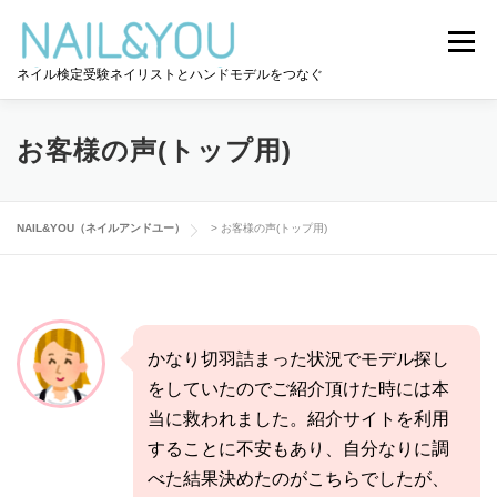
コ
ン
メニュー
テ
ネイル検定受験ネイリストとハンドモデルをつなぐ
ン
ツ
へ
ログイン
ユーザー登録
NAIL&YOU使い方
ス
お客様の声(トップ用)
キ
ッ
プ
ハンドモデルを探す
ネイル検定道コラム
NAIL&YOU（ネイルアンドユー）
>
お客様の声(トップ用)
お問い合わせ
かなり切羽詰まった状況でモデル探し
をしていたのでご紹介頂けた時には本
当に救われました。
紹介サイトを利用
することに不安もあり、自分なりに調
べた結果決めたのがこちらでしたが、