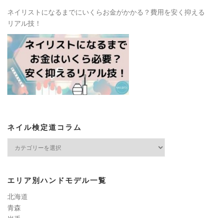
ネイリストになるまでにいくらお金がかかる？費用を安く抑える
リアル技！
ネイル検定道コラム
ネ
イ
ル
検
エリア別ハンドモデル一覧
定
道
北海道
コ
青森
ラ