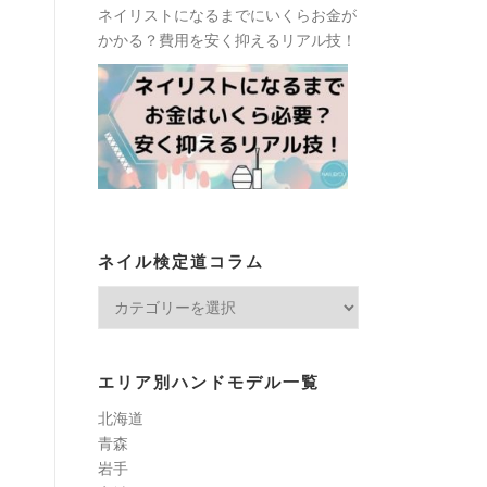
ネイリストになるまでにいくらお金が
かかる？費用を安く抑えるリアル技！
ネイル検定道コラム
ネ
イ
ル
検
エリア別ハンドモデル一覧
定
北海道
道
青森
コ
岩手
ラ