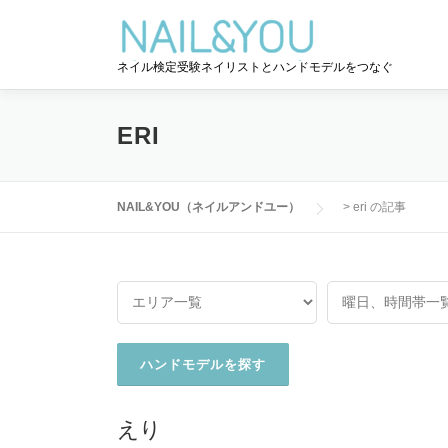
コ
ン
テ
ネイル検定受験ネイリストとハンドモデルをつなぐ
ン
ツ
へ
ERI
ス
キ
ッ
NAIL&YOU（ネイルアンドユー）
>
eri の記事
プ
えり