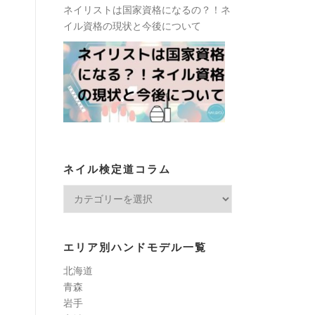
ネイリストは国家資格になるの？！ネ
イル資格の現状と今後について
ネイル検定道コラム
ネ
イ
ル
検
エリア別ハンドモデル一覧
定
北海道
道
青森
コ
岩手
ラ