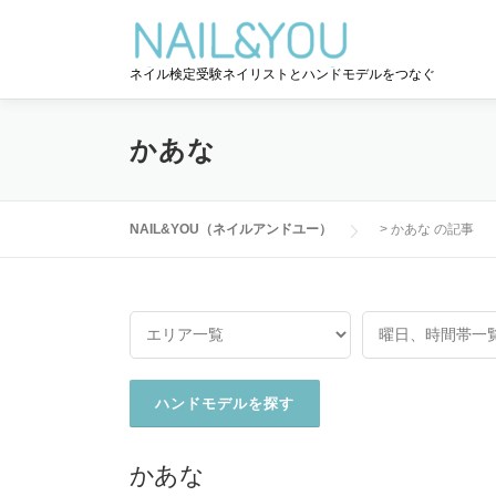
コ
ン
テ
ネイル検定受験ネイリストとハンドモデルをつなぐ
ン
ツ
へ
かあな
ス
キ
ッ
NAIL&YOU（ネイルアンドユー）
>
かあな の記事
プ
かあな