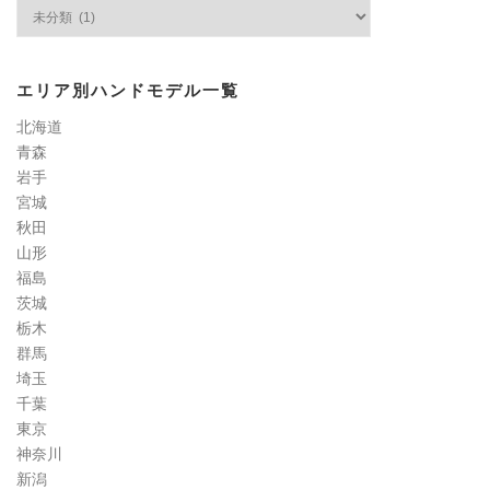
ネ
イ
ル
検
エリア別ハンドモデル一覧
定
道
北海道
コ
青森
ラ
岩手
ム
宮城
秋田
山形
福島
茨城
栃木
群馬
埼玉
千葉
東京
神奈川
新潟