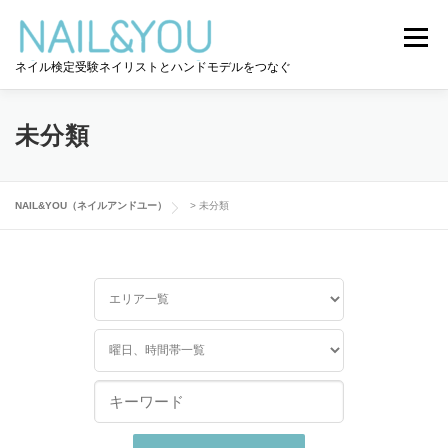
コ
ン
メニュー
テ
ネイル検定受験ネイリストとハンドモデルをつなぐ
ン
ツ
へ
ログイン
ユーザー登録
NAIL&YOU使い方
ス
未分類
キ
ッ
プ
ハンドモデルを探す
ネイル検定道コラム
NAIL&YOU（ネイルアンドユー）
>
未分類
お問い合わせ