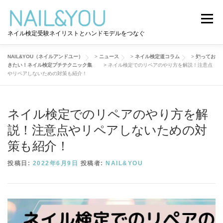
コ
ン
メニュー
テ
ネイル検定受験ネイリストとハンドモデルをつなぐ
ン
ツ
へ
NAIL&YOU（ネイルアンドユー）
>
ニュース
>
ネイル検定道コラム
>
知ってお
ログイン
ユーザー登録
NAIL&YOU使い方
ス
きたい！ネイル検定プチテクニック集
>
ネイル検定でのリペアのやり方を解説！注意点
キ
やリペアしないための対策も紹介！
ッ
プ
ハンドモデルを探す
ネイル検定道コラム
ネイル検定でのリペアのやり方を解
説！注意点やリペアしないための対
お問い合わせ
策も紹介！
投稿日:
2022年6月9日
投稿者:
NAIL&YOU