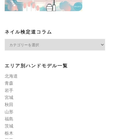
ネイル検定道コラム
ネ
イ
ル
検
エリア別ハンドモデル一覧
定
道
北海道
コ
青森
ラ
岩手
ム
宮城
秋田
山形
福島
茨城
栃木