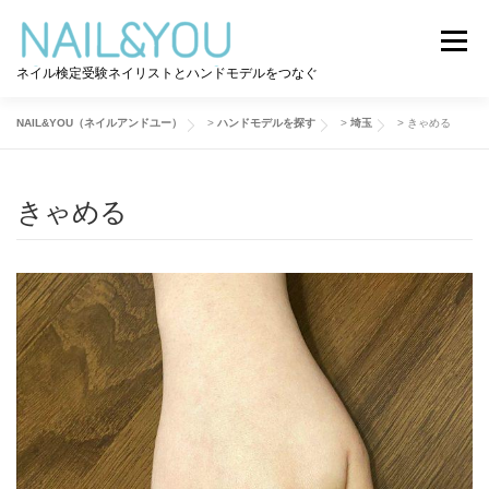
コ
ン
メニュー
テ
ネイル検定受験ネイリストとハンドモデルをつなぐ
ン
ツ
へ
NAIL&YOU（ネイルアンドユー）
>
ハンドモデルを探す
>
埼玉
>
きゃめる
ログイン
ユーザー登録
NAIL&YOU使い方
ス
キ
ッ
きゃめる
プ
ハンドモデルを探す
ネイル検定道コラム
お問い合わせ