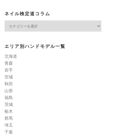
ネイル検定道コラム
ネ
イ
ル
検
エリア別ハンドモデル一覧
定
道
北海道
コ
青森
ラ
岩手
ム
宮城
秋田
山形
福島
茨城
栃木
群馬
埼玉
千葉