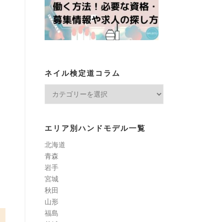
ネイル検定道コラム
ネ
イ
ル
検
エリア別ハンドモデル一覧
定
北海道
道
青森
コ
岩手
ラ
宮城
ム
秋田
山形
福島