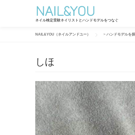
コ
ン
テ
ネイル検定受験ネイリストとハンドモデルをつなぐ
ン
ツ
NAIL&YOU（ネイルアンドユー）
>
ハンドモデルを
へ
ス
キ
しほ
ッ
プ