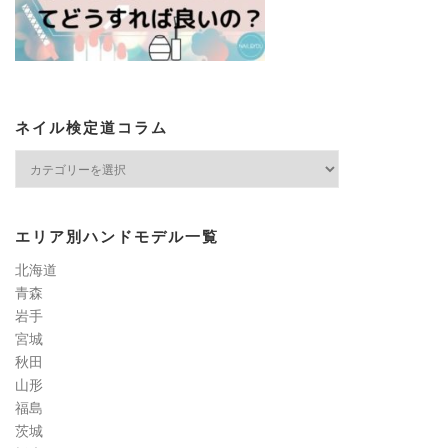
ネイル検定道コラム
ネ
イ
ル
検
エリア別ハンドモデル一覧
定
道
北海道
コ
青森
ラ
岩手
ム
宮城
秋田
山形
福島
茨城