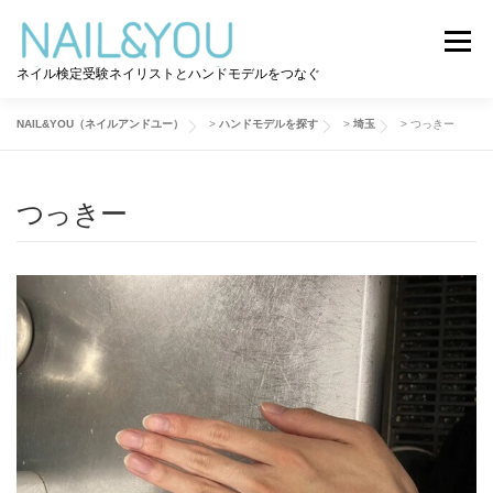
コ
ン
メニュー
テ
ネイル検定受験ネイリストとハンドモデルをつなぐ
ン
ツ
へ
NAIL&YOU（ネイルアンドユー）
>
ハンドモデルを探す
>
埼玉
>
つっきー
ログイン
ユーザー登録
NAIL&YOU使い方
ス
キ
ッ
つっきー
プ
ハンドモデルを探す
ネイル検定道コラム
お問い合わせ