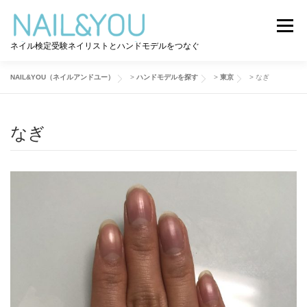
コ
ン
メニュー
テ
ネイル検定受験ネイリストとハンドモデルをつなぐ
ン
ツ
へ
NAIL&YOU（ネイルアンドユー）
>
ハンドモデルを探す
>
東京
>
なぎ
ログイン
ユーザー登録
NAIL&YOU使い方
ス
キ
ッ
なぎ
プ
ハンドモデルを探す
ネイル検定道コラム
お問い合わせ