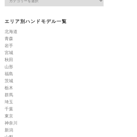
イ
ル
検
エリア別ハンドモデル一覧
定
道
北海道
コ
青森
ラ
岩手
ム
宮城
秋田
山形
福島
茨城
栃木
群馬
埼玉
千葉
東京
神奈川
新潟