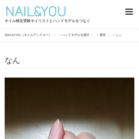
コ
ン
メニュー
テ
ネイル検定受験ネイリストとハンドモデルをつなぐ
ン
ツ
へ
NAIL&YOU（ネイルアンドユー）
>
ハンドモデルを探す
>
東京
>
なん
ログイン
ユーザー登録
NAIL&YOU使い方
ス
キ
ッ
なん
プ
ハンドモデルを探す
ネイル検定道コラム
お問い合わせ