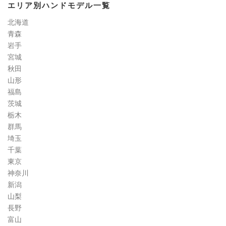
エリア別ハンドモデル一覧
定
道
北海道
コ
青森
ラ
岩手
ム
宮城
秋田
山形
福島
茨城
栃木
群馬
埼玉
千葉
東京
神奈川
新潟
山梨
長野
富山