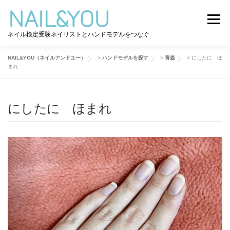
コ
ン
メニュー
テ
ネイル検定受験ネイリストとハンドモデルをつなぐ
ン
ツ
へ
NAIL&YOU（ネイルアンドユー）
>
ハンドモデルを探す
>
青森
>
にしたに ほ
ログイン
ユーザー登録
NAIL&YOU使い方
ス
まれ
キ
ッ
プ
にしたに ほまれ
ハンドモデルを探す
ネイル検定道コラム
お問い合わせ