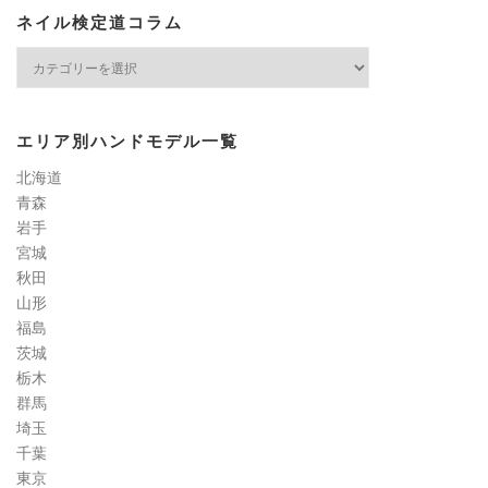
ネイル検定道コラム
ネ
イ
ル
検
エリア別ハンドモデル一覧
定
道
北海道
コ
青森
ラ
岩手
ム
宮城
秋田
山形
福島
茨城
栃木
群馬
埼玉
千葉
東京