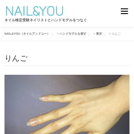
コ
ン
メニュー
テ
ネイル検定受験ネイリストとハンドモデルをつなぐ
ン
ツ
へ
NAIL&YOU（ネイルアンドユー）
>
ハンドモデルを探す
>
東京
>
りんご
ログイン
ユーザー登録
NAIL&YOU使い方
ス
キ
ッ
りんご
プ
ハンドモデルを探す
ネイル検定道コラム
お問い合わせ