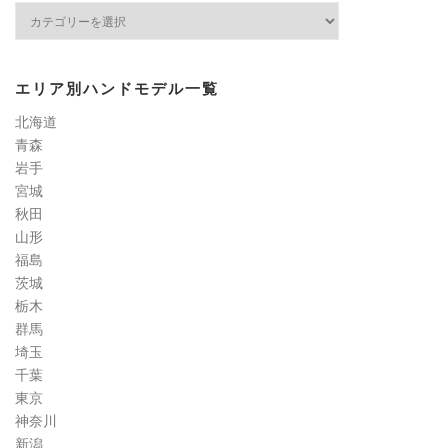
ネ
イ
ル
検
エリア別ハンドモデル一覧
定
道
北海道
コ
青森
ラ
岩手
ム
宮城
秋田
山形
福島
茨城
栃木
群馬
埼玉
千葉
東京
神奈川
新潟