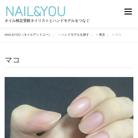
コ
ン
メニュー
テ
ネイル検定受験ネイリストとハンドモデルをつなぐ
ン
ツ
へ
NAIL&YOU（ネイルアンドユー）
>
ハンドモデルを探す
>
東京
>
マコ
ログイン
ユーザー登録
NAIL&YOU使い方
ス
キ
ッ
マコ
プ
ハンドモデルを探す
ネイル検定道コラム
お問い合わせ