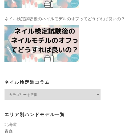
ネイル検定試験後のネイルモデルのオフってどうすれば良いの？
ネイル検定道コラム
ネ
イ
ル
検
エリア別ハンドモデル一覧
定
道
北海道
コ
青森