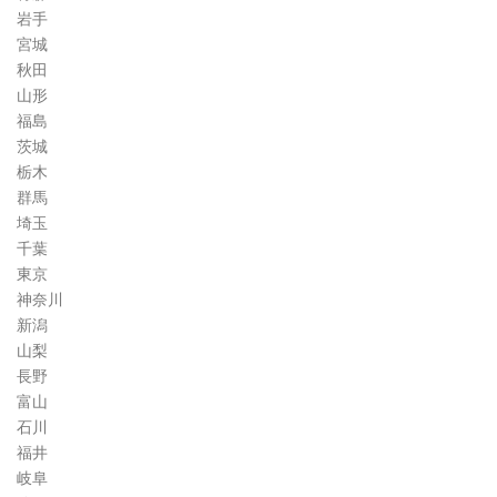
ラ
岩手
ム
宮城
秋田
山形
福島
茨城
栃木
群馬
埼玉
千葉
東京
神奈川
新潟
山梨
長野
富山
石川
福井
岐阜