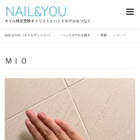
コ
ン
メニュー
テ
ネイル検定受験ネイリストとハンドモデルをつなぐ
ン
ツ
へ
NAIL&YOU（ネイルアンドユー）
>
ハンドモデルを探す
>
京都
>
ＭＩＯ
ログイン
ユーザー登録
NAIL&YOU使い方
ス
キ
ッ
ＭＩＯ
プ
ハンドモデルを探す
ネイル検定道コラム
お問い合わせ