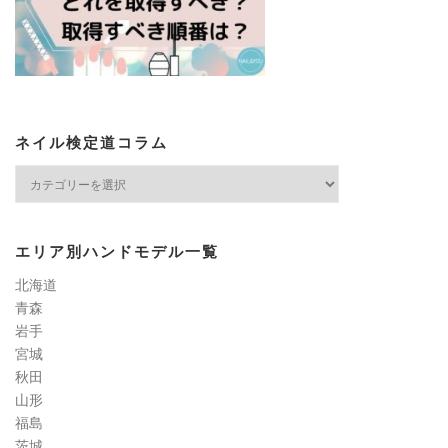
ネイル検定道コラム
ネ
イ
ル
検
エリア別ハンドモデル一覧
定
道
北海道
コ
青森
ラ
岩手
ム
宮城
秋田
山形
福島
茨城