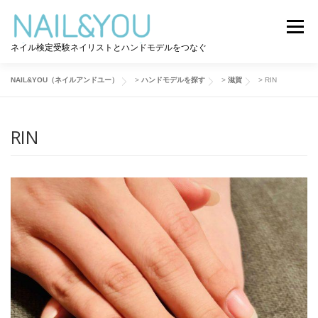
コ
ン
メニュー
テ
ネイル検定受験ネイリストとハンドモデルをつなぐ
ン
ツ
へ
NAIL&YOU（ネイルアンドユー）
>
ハンドモデルを探す
>
滋賀
>
RIN
ログイン
ユーザー登録
NAIL&YOU使い方
ス
キ
ッ
RIN
プ
ハンドモデルを探す
ネイル検定道コラム
お問い合わせ