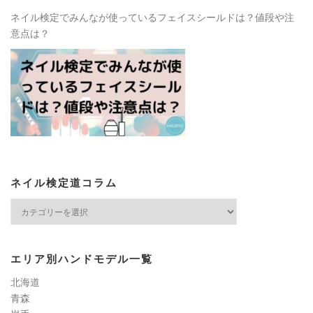
ネイル検定でみんなが使っているフェイスシールドは？値段や注
意点は？
ネイル検定道コラム
ネ
イ
ル
検
エリア別ハンドモデル一覧
定
道
北海道
コ
青森
ラ