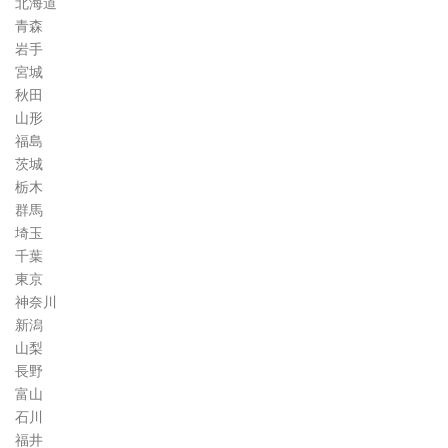
北海道
コ
青森
ラ
岩手
ム
宮城
秋田
山形
福島
茨城
栃木
群馬
埼玉
千葉
東京
神奈川
新潟
山梨
長野
富山
石川
福井