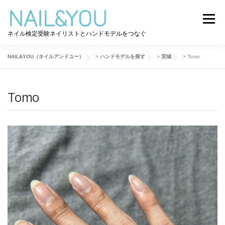
コ
ン
メニュー
テ
ネイル検定受験ネイリストとハンドモデルをつなぐ
ン
ツ
へ
NAIL&YOU（ネイルアンドユー）
>
ハンドモデルを探す
>
茨城
>
Tomo
ログイン
ユーザー登録
NAIL&YOU使い方
ス
キ
ッ
Tomo
プ
ハンドモデルを探す
ネイル検定道コラム
お問い合わせ