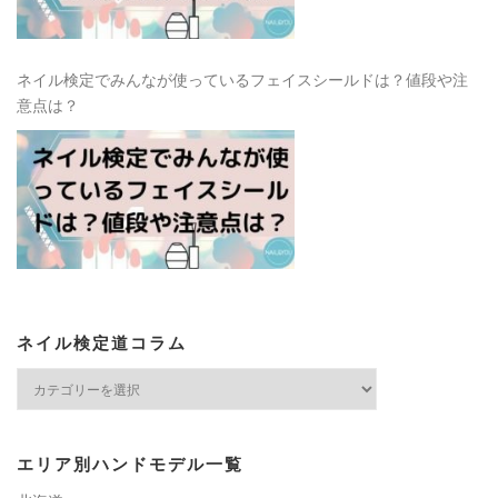
ネイル検定でみんなが使っているフェイスシールドは？値段や注
意点は？
ネイル検定道コラム
ネ
イ
ル
検
エリア別ハンドモデル一覧
定
道