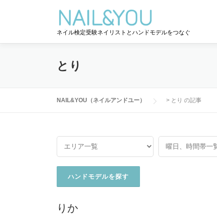
コ
ン
テ
ネイル検定受験ネイリストとハンドモデルをつなぐ
ン
ツ
へ
とり
ス
キ
ッ
NAIL&YOU（ネイルアンドユー）
>
とり の記事
プ
りか