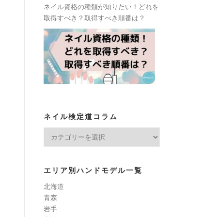
ネイル資格の種類が知りたい！どれを
取得すべき？取得すべき順番は？
ネイル検定道コラム
ネ
イ
ル
検
エリア別ハンドモデル一覧
定
北海道
道
青森
コ
岩手
ラ