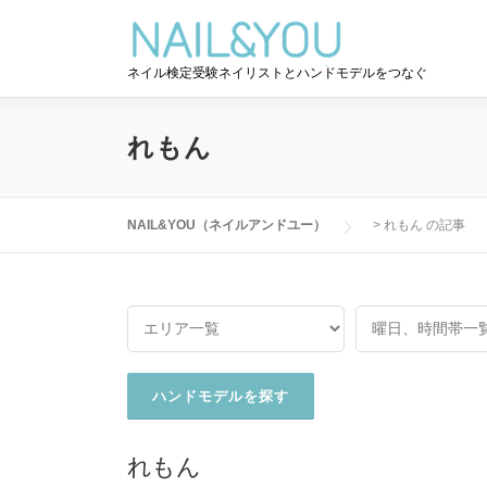
コ
ン
テ
ネイル検定受験ネイリストとハンドモデルをつなぐ
ン
ツ
へ
れもん
ス
キ
ッ
NAIL&YOU（ネイルアンドユー）
>
れもん の記事
プ
れもん