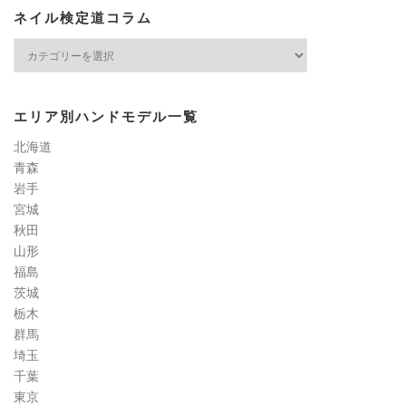
ネイル検定道コラム
ネ
イ
ル
検
エリア別ハンドモデル一覧
定
道
北海道
コ
青森
ラ
岩手
ム
宮城
秋田
山形
福島
茨城
栃木
群馬
埼玉
千葉
東京