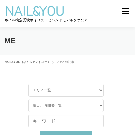
コ
ン
メニュー
テ
ネイル検定受験ネイリストとハンドモデルをつなぐ
ン
ツ
へ
ログイン
ユーザー登録
NAIL&YOU使い方
ス
ME
キ
ッ
プ
ハンドモデルを探す
ネイル検定道コラム
NAIL&YOU（ネイルアンドユー）
>
me の記事
お問い合わせ