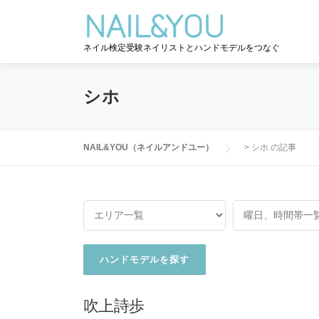
コ
ン
テ
ネイル検定受験ネイリストとハンドモデルをつなぐ
ン
ツ
へ
シホ
ス
キ
ッ
NAIL&YOU（ネイルアンドユー）
>
シホ の記事
プ
吹上詩歩