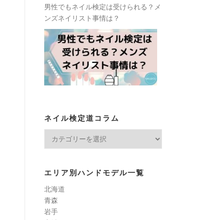
男性でもネイル検定は受けられる？メ
ンズネイリスト事情は？
ネイル検定道コラム
ネ
イ
ル
検
エリア別ハンドモデル一覧
定
北海道
道
青森
コ
岩手
ラ