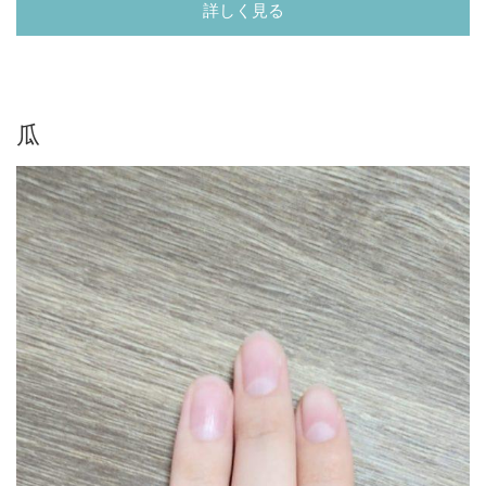
詳しく見る
瓜