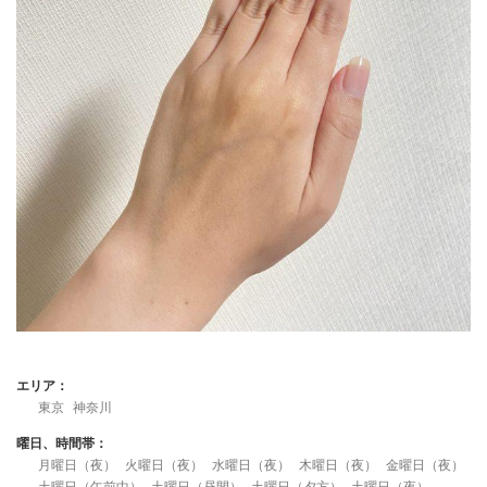
エリア：
東京
神奈川
曜日、時間帯：
月曜日（夜）
火曜日（夜）
水曜日（夜）
木曜日（夜）
金曜日（夜）
土曜日（午前中）
土曜日（昼間）
土曜日（夕方）
土曜日（夜）