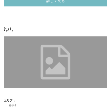
詳しく見る
ゆり
エリア：
神奈川