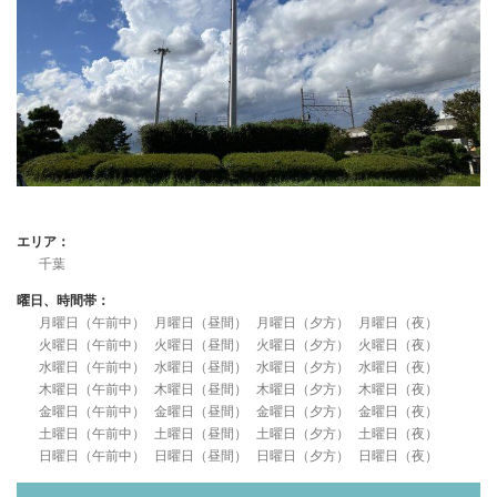
エリア：
千葉
曜日、時間帯：
月曜日（午前中）
月曜日（昼間）
月曜日（夕方）
月曜日（夜）
火曜日（午前中）
火曜日（昼間）
火曜日（夕方）
火曜日（夜）
水曜日（午前中）
水曜日（昼間）
水曜日（夕方）
水曜日（夜）
木曜日（午前中）
木曜日（昼間）
木曜日（夕方）
木曜日（夜）
金曜日（午前中）
金曜日（昼間）
金曜日（夕方）
金曜日（夜）
土曜日（午前中）
土曜日（昼間）
土曜日（夕方）
土曜日（夜）
日曜日（午前中）
日曜日（昼間）
日曜日（夕方）
日曜日（夜）