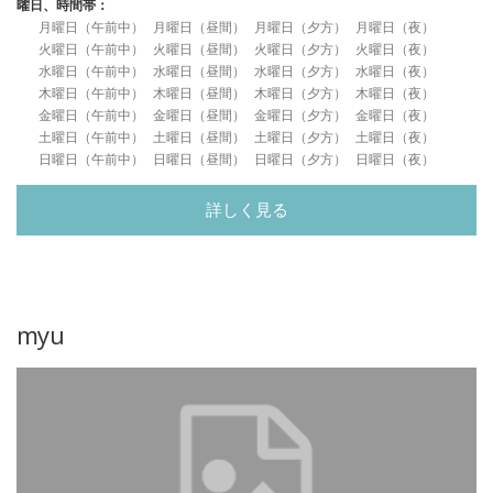
曜日、時間帯：
月曜日（午前中）
月曜日（昼間）
月曜日（夕方）
月曜日（夜）
火曜日（午前中）
火曜日（昼間）
火曜日（夕方）
火曜日（夜）
水曜日（午前中）
水曜日（昼間）
水曜日（夕方）
水曜日（夜）
木曜日（午前中）
木曜日（昼間）
木曜日（夕方）
木曜日（夜）
金曜日（午前中）
金曜日（昼間）
金曜日（夕方）
金曜日（夜）
土曜日（午前中）
土曜日（昼間）
土曜日（夕方）
土曜日（夜）
日曜日（午前中）
日曜日（昼間）
日曜日（夕方）
日曜日（夜）
詳しく見る
myu