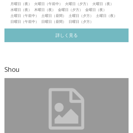
月曜日（夜）
火曜日（午前中）
火曜日（夕方）
火曜日（夜）
水曜日（夜）
木曜日（夜）
金曜日（夕方）
金曜日（夜）
土曜日（午前中）
土曜日（昼間）
土曜日（夕方）
土曜日（夜）
日曜日（午前中）
日曜日（昼間）
日曜日（夕方）
詳しく見る
Shou