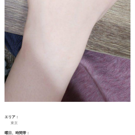
エリア：
東京
曜日、時間帯：