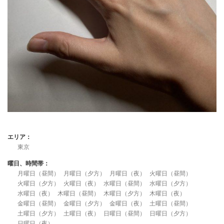
エリア：
東京
曜日、時間帯：
月曜日（昼間）
月曜日（夕方）
月曜日（夜）
火曜日（昼間）
火曜日（夕方）
火曜日（夜）
水曜日（昼間）
水曜日（夕方）
水曜日（夜）
木曜日（昼間）
木曜日（夕方）
木曜日（夜）
金曜日（昼間）
金曜日（夕方）
金曜日（夜）
土曜日（昼間）
土曜日（夕方）
土曜日（夜）
日曜日（昼間）
日曜日（夕方）
日曜日（夜）