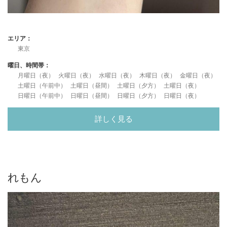
エリア：
東京
曜日、時間帯：
月曜日（夜）
火曜日（夜）
水曜日（夜）
木曜日（夜）
金曜日（夜）
土曜日（午前中）
土曜日（昼間）
土曜日（夕方）
土曜日（夜）
日曜日（午前中）
日曜日（昼間）
日曜日（夕方）
日曜日（夜）
詳しく見る
れもん