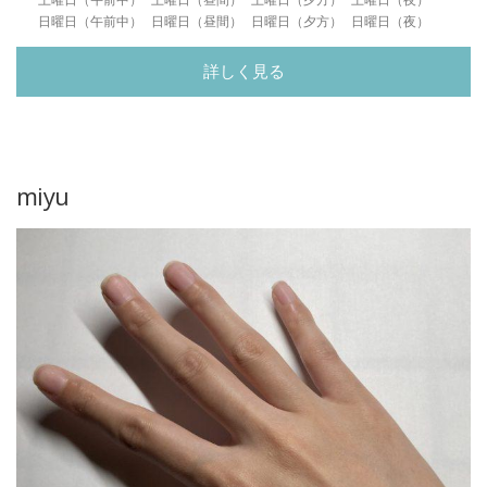
日曜日（午前中）
日曜日（昼間）
日曜日（夕方）
日曜日（夜）
詳しく見る
miyu