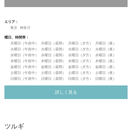
エリア：
東京
神奈川
曜日、時間帯：
月曜日（午前中）
月曜日（昼間）
月曜日（夕方）
月曜日（夜）
火曜日（午前中）
火曜日（昼間）
火曜日（夕方）
火曜日（夜）
水曜日（午前中）
水曜日（昼間）
水曜日（夕方）
水曜日（夜）
木曜日（午前中）
木曜日（昼間）
木曜日（夕方）
木曜日（夜）
金曜日（午前中）
金曜日（昼間）
金曜日（夕方）
金曜日（夜）
土曜日（午前中）
土曜日（昼間）
土曜日（夕方）
土曜日（夜）
日曜日（午前中）
日曜日（昼間）
日曜日（夕方）
日曜日（夜）
詳しく見る
ツルギ