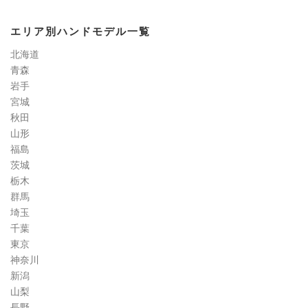
ル
検
エリア別ハンドモデル一覧
定
道
北海道
コ
青森
ラ
岩手
ム
宮城
秋田
山形
福島
茨城
栃木
群馬
埼玉
千葉
東京
神奈川
新潟
山梨
長野