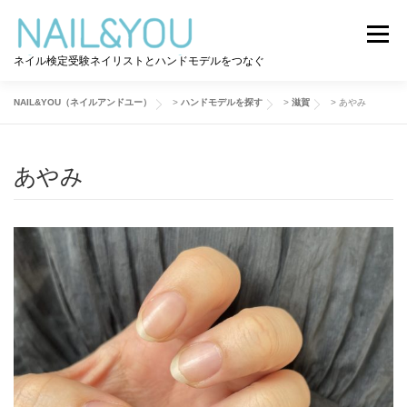
コ
ン
メニュー
テ
ネイル検定受験ネイリストとハンドモデルをつなぐ
ン
ツ
へ
NAIL&YOU（ネイルアンドユー）
>
ハンドモデルを探す
>
滋賀
>
あやみ
ログイン
ユーザー登録
NAIL&YOU使い方
ス
キ
ッ
あやみ
プ
ハンドモデルを探す
ネイル検定道コラム
お問い合わせ