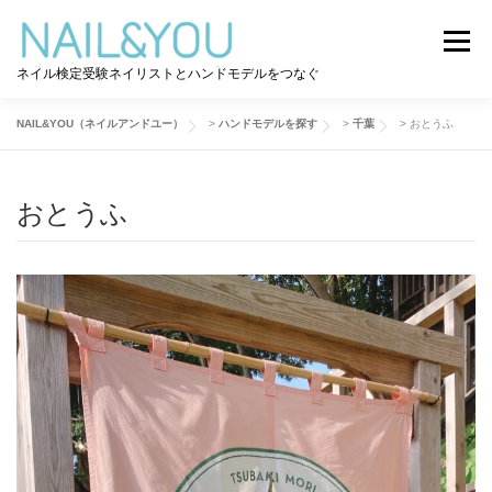
コ
ン
メニュー
テ
ネイル検定受験ネイリストとハンドモデルをつなぐ
ン
ツ
へ
NAIL&YOU（ネイルアンドユー）
>
ハンドモデルを探す
>
千葉
>
おとうふ
ログイン
ユーザー登録
NAIL&YOU使い方
ス
キ
ッ
おとうふ
プ
ハンドモデルを探す
ネイル検定道コラム
お問い合わせ