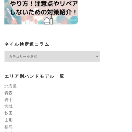
ネイル検定道コラム
ネ
イ
ル
検
エリア別ハンドモデル一覧
定
道
北海道
コ
青森
ラ
岩手
ム
宮城
秋田
山形
福島