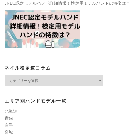
JNEC認定モデルハンド詳細情報！検定用モデルハンドの特徴は？
ネイル検定道コラム
ネ
イ
ル
検
エリア別ハンドモデル一覧
定
道
北海道
コ
青森
ラ
岩手
ム
宮城