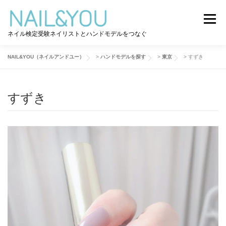
コ
ン
メニュー
テ
ネイル検定受験ネイリストとハンドモデルをつなぐ
ン
ツ
へ
NAIL&YOU（ネイルアンドユー）
>
ハンドモデルを探す
>
東京
>
すずき
ログイン
ユーザー登録
NAIL&YOU使い方
ス
キ
ッ
すずき
プ
ハンドモデルを探す
ネイル検定道コラム
お問い合わせ