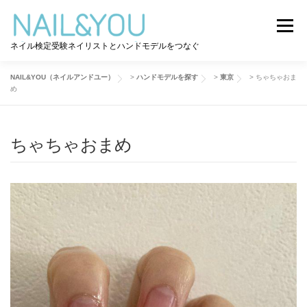
コ
ン
メニュー
テ
ネイル検定受験ネイリストとハンドモデルをつなぐ
ン
ツ
へ
NAIL&YOU（ネイルアンドユー）
>
ハンドモデルを探す
>
東京
>
ちゃちゃおま
ログイン
ユーザー登録
NAIL&YOU使い方
ス
め
キ
ッ
プ
ちゃちゃおまめ
ハンドモデルを探す
ネイル検定道コラム
お問い合わせ