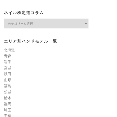
ネイル検定道コラム
ネ
イ
ル
検
エリア別ハンドモデル一覧
定
道
北海道
コ
青森
ラ
岩手
ム
宮城
秋田
山形
福島
茨城
栃木
群馬
埼玉
千葉