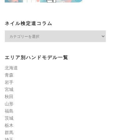
ネイル検定道コラム
ネ
イ
ル
検
エリア別ハンドモデル一覧
定
道
北海道
コ
青森
ラ
岩手
ム
宮城
秋田
山形
福島
茨城
栃木
群馬
埼玉