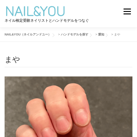
コ
ン
メニュー
テ
ネイル検定受験ネイリストとハンドモデルをつなぐ
ン
ツ
へ
NAIL&YOU（ネイルアンドユー）
>
ハンドモデルを探す
>
愛知
>
まや
ログイン
ユーザー登録
NAIL&YOU使い方
ス
キ
ッ
まや
プ
ハンドモデルを探す
ネイル検定道コラム
お問い合わせ