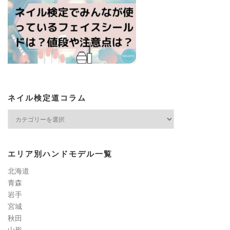
ネイル検定道コラム
ネ
イ
ル
検
エリア別ハンドモデル一覧
定
道
北海道
コ
青森
ラ
岩手
ム
宮城
秋田