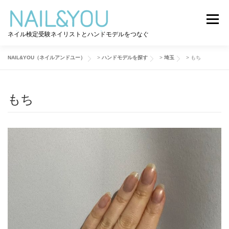
コ
ン
メニュー
テ
ネイル検定受験ネイリストとハンドモデルをつなぐ
ン
ツ
へ
NAIL&YOU（ネイルアンドユー）
>
ハンドモデルを探す
>
埼玉
>
もち
ログイン
ユーザー登録
NAIL&YOU使い方
ス
キ
ッ
もち
プ
ハンドモデルを探す
ネイル検定道コラム
お問い合わせ