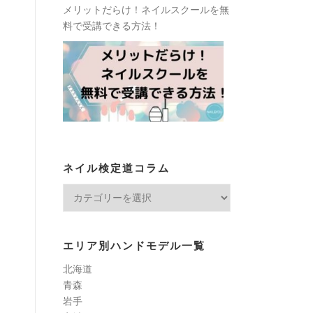
メリットだらけ！ネイルスクールを無
料で受講できる方法！
ネイル検定道コラム
ネ
イ
ル
検
エリア別ハンドモデル一覧
定
北海道
道
青森
コ
岩手
ラ