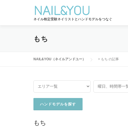
コ
ン
テ
ネイル検定受験ネイリストとハンドモデルをつなぐ
ン
ツ
へ
もち
ス
キ
ッ
NAIL&YOU（ネイルアンドユー）
>
もち の記事
プ
もち