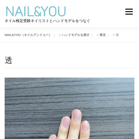
コ
ン
メニュー
テ
ネイル検定受験ネイリストとハンドモデルをつなぐ
ン
ツ
へ
NAIL&YOU（ネイルアンドユー）
>
ハンドモデルを探す
>
東京
>
透
ログイン
ユーザー登録
NAIL&YOU使い方
ス
キ
ッ
透
プ
ハンドモデルを探す
ネイル検定道コラム
お問い合わせ