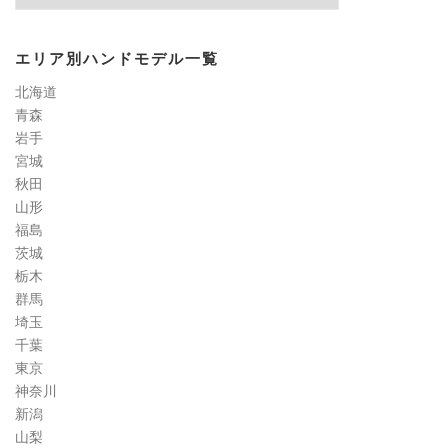
イ
ル
検
エリア別ハンドモデル一覧
定
道
北海道
コ
青森
ラ
岩手
ム
宮城
秋田
山形
福島
茨城
栃木
群馬
埼玉
千葉
東京
神奈川
新潟
山梨