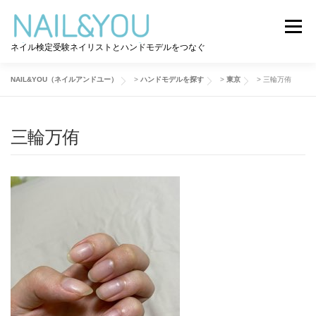
コ
ン
メニュー
テ
ネイル検定受験ネイリストとハンドモデルをつなぐ
ン
ツ
へ
NAIL&YOU（ネイルアンドユー）
>
ハンドモデルを探す
>
東京
>
三輪万侑
ログイン
ユーザー登録
NAIL&YOU使い方
ス
キ
ッ
三輪万侑
プ
ハンドモデルを探す
ネイル検定道コラム
お問い合わせ