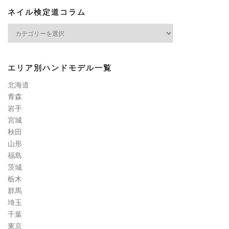
ネイル検定道コラム
ネ
イ
ル
検
エリア別ハンドモデル一覧
定
道
北海道
コ
青森
ラ
岩手
ム
宮城
秋田
山形
福島
茨城
栃木
群馬
埼玉
千葉
東京