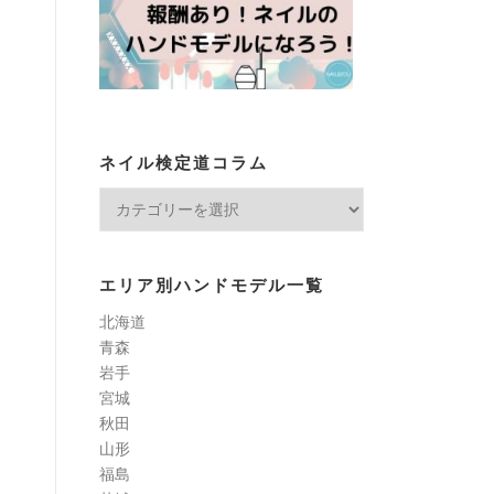
ネイル検定道コラム
ネ
イ
ル
検
エリア別ハンドモデル一覧
定
北海道
道
青森
コ
岩手
ラ
宮城
ム
秋田
山形
福島