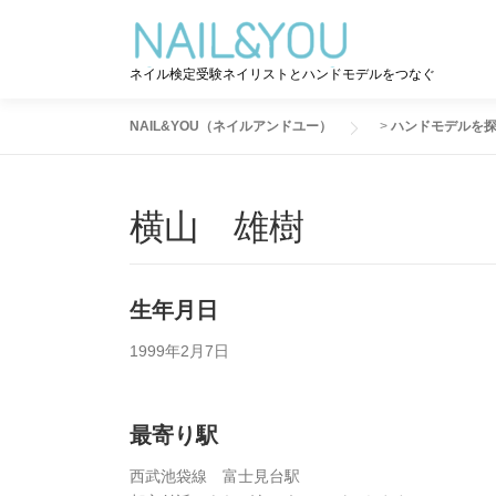
コ
ン
テ
ネイル検定受験ネイリストとハンドモデルをつなぐ
ン
ツ
NAIL&YOU（ネイルアンドユー）
>
ハンドモデルを
へ
ス
キ
横山 雄樹
ッ
プ
生年月日
1999年2月7日
最寄り駅
西武池袋線 富士見台駅