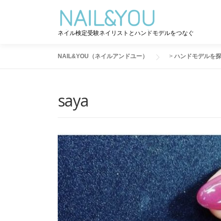
コ
ン
テ
ネイル検定受験ネイリストとハンドモデルをつなぐ
ン
ツ
NAIL&YOU（ネイルアンドユー）
>
ハンドモデルを
へ
ス
キ
saya
ッ
プ