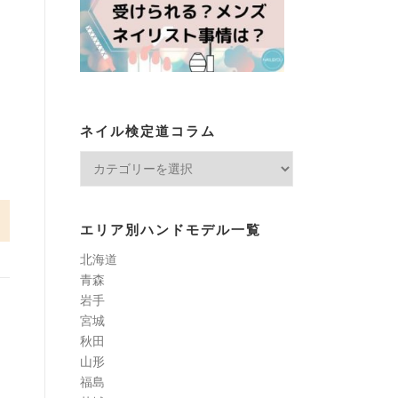
ネイル検定道コラム
ネ
イ
ル
検
エリア別ハンドモデル一覧
定
北海道
道
青森
コ
岩手
ラ
宮城
ム
秋田
山形
福島