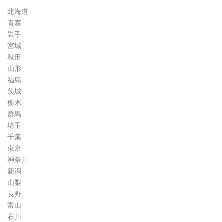
道
北海道
コ
青森
ラ
岩手
ム
宮城
秋田
山形
福島
茨城
栃木
群馬
埼玉
千葉
東京
神奈川
新潟
山梨
長野
富山
石川