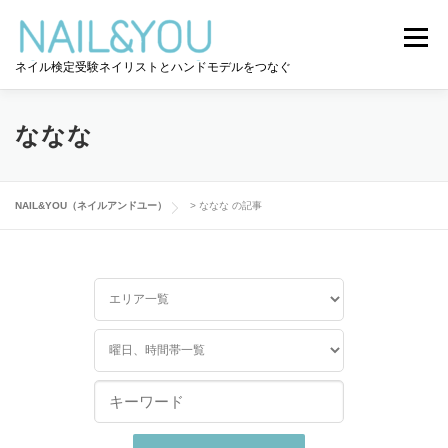
コ
ン
メニュー
テ
ネイル検定受験ネイリストとハンドモデルをつなぐ
ン
ツ
へ
ログイン
ユーザー登録
NAIL&YOU使い方
ス
ななな
キ
ッ
プ
ハンドモデルを探す
ネイル検定道コラム
NAIL&YOU（ネイルアンドユー）
>
ななな の記事
お問い合わせ