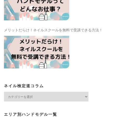
メリットだらけ！ネイルスクールを無料で受講できる方法！
ネイル検定道コラム
ネ
イ
ル
検
エリア別ハンドモデル一覧
定