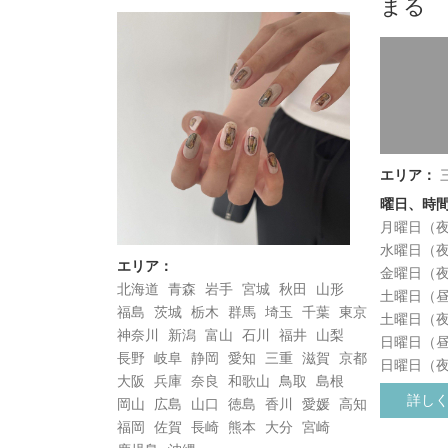
まる
エリア：
曜日、時
月曜日（
水曜日（
エリア：
金曜日（
北海道
青森
岩手
宮城
秋田
山形
土曜日（
福島
茨城
栃木
群馬
埼玉
千葉
東京
土曜日（
神奈川
新潟
富山
石川
福井
山梨
日曜日（
長野
岐阜
静岡
愛知
三重
滋賀
京都
日曜日（
大阪
兵庫
奈良
和歌山
鳥取
島根
詳し
岡山
広島
山口
徳島
香川
愛媛
高知
福岡
佐賀
長崎
熊本
大分
宮崎