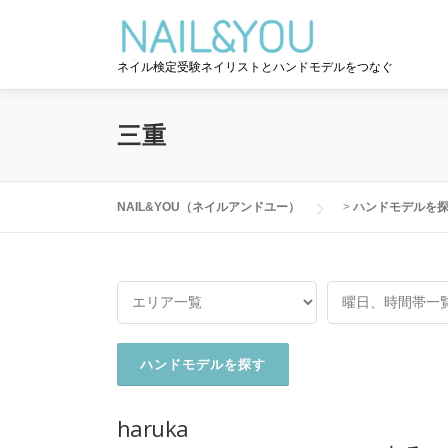
コ
ン
テ
ネイル検定受験ネイリストとハンドモデルをつなぐ
ン
ツ
へ
三重
ス
キ
ッ
NAIL&YOU（ネイルアンドユー）
>
ハンドモデルを
プ
haruka