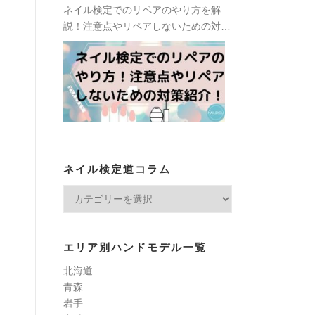
ネイル検定でのリペアのやり方を解
説！注意点やリペアしないための対策
も紹介！
ネイル検定道コラム
ネ
イ
ル
検
エリア別ハンドモデル一覧
定
北海道
道
青森
コ
岩手
ラ