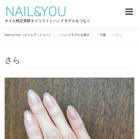
コ
ン
メニュー
テ
ネイル検定受験ネイリストとハンドモデルをつなぐ
ン
ツ
へ
NAIL&YOU（ネイルアンドユー）
>
ハンドモデルを探す
>
千葉
>
さら
ログイン
ユーザー登録
NAIL&YOU使い方
ス
キ
ッ
さら
プ
ハンドモデルを探す
ネイル検定道コラム
お問い合わせ