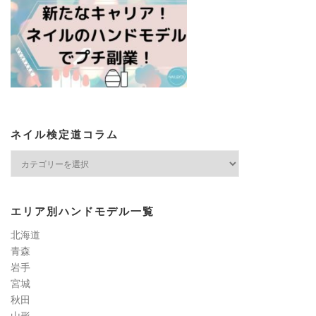
ネイル検定道コラム
ネ
イ
ル
検
エリア別ハンドモデル一覧
定
道
北海道
コ
青森
ラ
岩手
ム
宮城
秋田